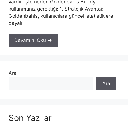
vardır. İşte neden Goldenbahis Buddy
kullanmanız gerektiği: 1. Stratejik Avantaj:
Goldenbahis, kullanıcılara güncel istatistiklere
dayalı
Devamını Oku →
Ara
Ara
Son Yazılar