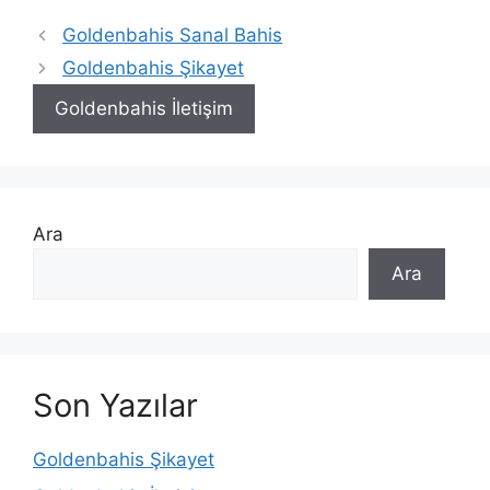
Goldenbahis Sanal Bahis
Goldenbahis Şikayet
Goldenbahis İletişim
Ara
Ara
Son Yazılar
Goldenbahis Şikayet