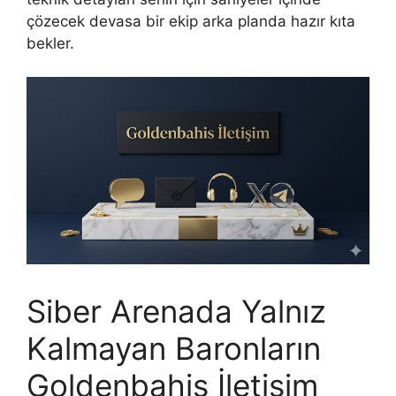
çözecek devasa bir ekip arka planda hazır kıta
bekler.
Siber Arenada Yalnız
Kalmayan Baronların
Goldenbahis İletişim