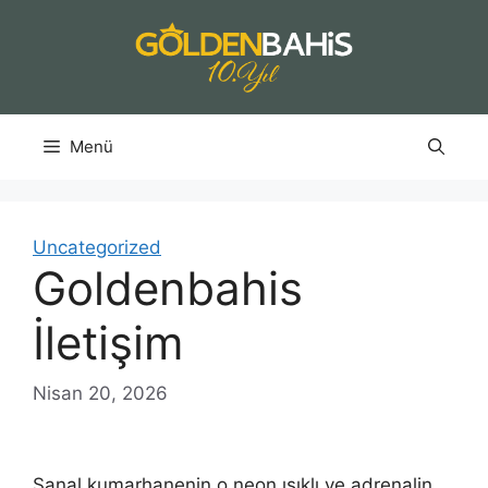
İçeriğe
atla
Menü
Uncategorized
Goldenbahis
İletişim
Nisan 20, 2026
Sanal kumarhanenin o neon ışıklı ve adrenalin