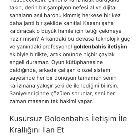
takın, derin bir şampiyon nefesi al ve dijital
sahaların asıl baronu kimmiş herkese bir kez
daha janti bir şekilde kanıtla! Kasanı şaha
kaldıracak o büyük hamle için tetiği çekmeye
hazır mısın? Arkandaki bu devasa teknolojik güç
ve yanındaki profesyonel
goldenbahis iletişim
ekibiyle birlikte, artık önünde hiçbir çaylak
engeli duramaz. Oyun kütüphanesine
daldığında, arkada çalışan o özel sistem
sayesinde her bir dönüşün tamamen senin
karizmana yakışır şekilde ilerlediğini bilirsin.
Saniyeler içinde çözülen sorunlar, seni her
zaman masanın tek hakimi yapar.
Kusursuz Goldenbahis İletişim İle
Krallığını İlan Et