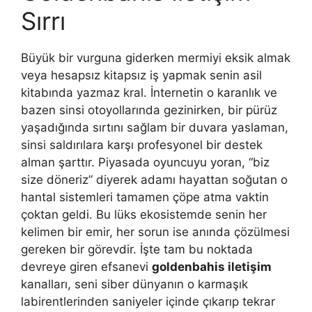
Sırrı
Büyük bir vurguna giderken mermiyi eksik almak
veya hesapsız kitapsız iş yapmak senin asil
kitabında yazmaz kral. İnternetin o karanlık ve
bazen sinsi otoyollarında gezinirken, bir pürüz
yaşadığında sırtını sağlam bir duvara yaslaman,
sinsi saldırılara karşı profesyonel bir destek
alman şarttır. Piyasada oyuncuyu yoran, “biz
size döneriz” diyerek adamı hayattan soğutan o
hantal sistemleri tamamen çöpe atma vaktin
çoktan geldi. Bu lüks ekosistemde senin her
kelimen bir emir, her sorun ise anında çözülmesi
gereken bir görevdir. İşte tam bu noktada
devreye giren efsanevi
goldenbahis iletişim
kanalları, seni siber dünyanın o karmaşık
labirentlerinden saniyeler içinde çıkarıp tekrar