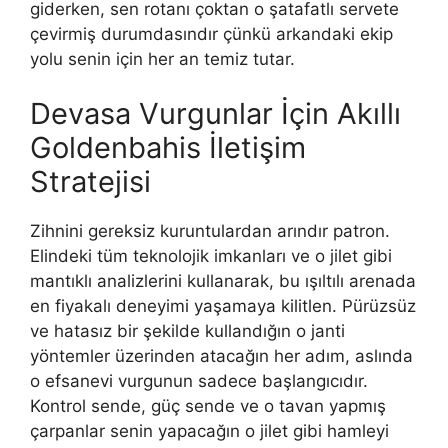
giderken, sen rotanı çoktan o şatafatlı servete
çevirmiş durumdasındır çünkü arkandaki ekip
yolu senin için her an temiz tutar.
Devasa Vurgunlar İçin Akıllı
Goldenbahis İletişim
Stratejisi
Zihnini gereksiz kuruntulardan arındır patron.
Elindeki tüm teknolojik imkanları ve o jilet gibi
mantıklı analizlerini kullanarak, bu ışıltılı arenada
en fiyakalı deneyimi yaşamaya kilitlen. Pürüzsüz
ve hatasız bir şekilde kullandığın o janti
yöntemler üzerinden atacağın her adım, aslında
o efsanevi vurgunun sadece başlangıcıdır.
Kontrol sende, güç sende ve o tavan yapmış
çarpanlar senin yapacağın o jilet gibi hamleyi