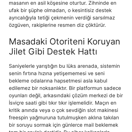
masanın en asil köşesine oturtur. Zihninde en
ufak bir şüphe olmadan, o kesintisiz destek
ayrıcalığıyla tetiği çekmenin verdiği sarsılmaz
özgüven, rakiplerine resmen diz çöktürür.
Masadaki Otoriteni Koruyan
Jilet Gibi Destek Hattı
Saniyelerle yarıştığın bu lüks arenada, sistemin
senin fırtına hızına yetişememesi ve seni
bekleme odalarına hapsetmesi asla kabul
edilemez bir noksanlıktır. Bir platformun sadece
oyunları değil, arkasındaki çözüm merkezi de bir
İsviçre saati gibi tıkır tıkır işlemelidir. Maçın en
kritik anında veya o çok sevdiğin slot makinesi
freespin yağmuruna tutulmuşken aklına takılan
bir soruyu sormak için günlerce mail beklemek