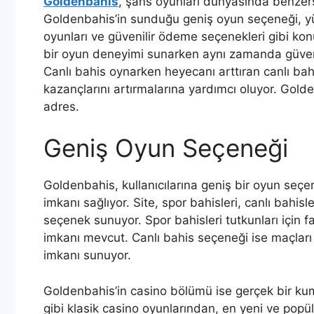
Goldenbahis
, şans oyunları dünyasında benzers
Goldenbahis’in sunduğu geniş oyun seçeneği, yüks
oyunları ve güvenilir ödeme seçenekleri gibi konu
bir oyun deneyimi sunarken aynı zamanda güvenli
Canlı bahis oynarken heyecanı arttıran canlı bahis
kazançlarını artırmalarına yardımcı oluyor. Golde
adres.
Geniş Oyun Seçeneği
Goldenbahis, kullanıcılarına geniş bir oyun seç
imkanı sağlıyor. Site, spor bahisleri, canlı bahisl
seçenek sunuyor. Spor bahisleri tutkunları için 
imkanı mevcut. Canlı bahis seçeneği ise maçları 
imkanı sunuyor.
Goldenbahis’in casino bölümü ise gerçek bir ku
gibi klasik casino oyunlarından, en yeni ve popü