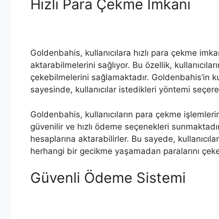
Hızlı Para Çekme İmkanı
Goldenbahis, kullanıcılara hızlı para çekme imka
aktarabilmelerini sağlıyor. Bu özellik, kullanıcılar
çekebilmelerini sağlamaktadır. Goldenbahis’in ku
sayesinde, kullanıcılar istedikleri yöntemi seçere
Goldenbahis, kullanıcıların para çekme işlemlerini
güvenilir ve hızlı ödeme seçenekleri sunmaktadır.
hesaplarına aktarabilirler. Bu sayede, kullanıcıla
herhangi bir gecikme yaşamadan paralarını çekebi
Güvenli Ödeme Sistemi