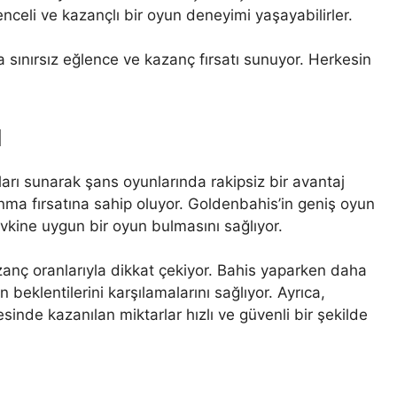
enceli ve kazançlı bir oyun deneyimi yaşayabilirler.
a sınırsız eğlence ve kazanç fırsatı sunuyor. Herkesin
ı
arı sunarak şans oyunlarında rakipsiz bir avantaj
anma fırsatına sahip oluyor. Goldenbahis’in geniş oyun
vkine uygun bir oyun bulmasını sağlıyor.
anç oranlarıyla dikkat çekiyor. Bahis yaparken daha
 beklentilerini karşılamalarını sağlıyor. Ayrıca,
inde kazanılan miktarlar hızlı ve güvenli bir şekilde