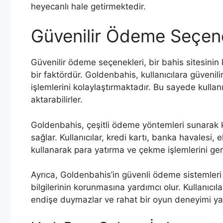
heyecanlı hale getirmektedir.
Güvenilir Ödeme Seçene
Güvenilir ödeme seçenekleri, bir bahis sitesinin
bir faktördür. Goldenbahis, kullanıcılara güvenil
işlemlerini kolaylaştırmaktadır. Bu sayede kullanıc
aktarabilirler.
Goldenbahis, çeşitli ödeme yöntemleri sunarak k
sağlar. Kullanıcılar, kredi kartı, banka havalesi,
kullanarak para yatırma ve çekme işlemlerini gerçe
Ayrıca, Goldenbahis’in güvenli ödeme sistemleri k
bilgilerinin korunmasına yardımcı olur. Kullanıcıl
endişe duymazlar ve rahat bir oyun deneyimi yaş