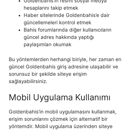
Goldenbahis’in resmi sosyal medya
hesaplarını takip etmek
Haber sitelerinde Goldenbahis’e dair
güncellemeleri kontrol etmek
Bahis forumlarında diğer kullanıcıların
güncel adres hakkında yaptığı
paylaşımları okumak
Bu yöntemlerden herhangi biriyle, her zaman en
güncel Goldenbahis giriş adresine ulaşabilir ve
sorunsuz bir şekilde siteye erişim
sağlayabilirsiniz.
Mobil Uygulama Kullanımı
Goldenbahis’in mobil uygulamasını kullanmak,
erişim sorunlarını çözmek için alternatif bir
yöntemdir. Mobil uygulama üzerinden siteye