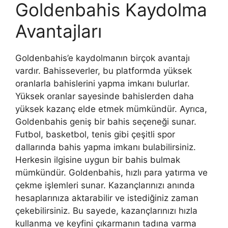
Goldenbahis Kaydolma
Avantajları
Goldenbahis’e kaydolmanın birçok avantajı
vardır. Bahisseverler, bu platformda yüksek
oranlarla bahislerini yapma imkanı bulurlar.
Yüksek oranlar sayesinde bahislerden daha
yüksek kazanç elde etmek mümkündür. Ayrıca,
Goldenbahis geniş bir bahis seçeneği sunar.
Futbol, basketbol, tenis gibi çeşitli spor
dallarında bahis yapma imkanı bulabilirsiniz.
Herkesin ilgisine uygun bir bahis bulmak
mümkündür. Goldenbahis, hızlı para yatırma ve
çekme işlemleri sunar. Kazançlarınızı anında
hesaplarınıza aktarabilir ve istediğiniz zaman
çekebilirsiniz. Bu sayede, kazançlarınızı hızla
kullanma ve keyfini çıkarmanın tadına varma