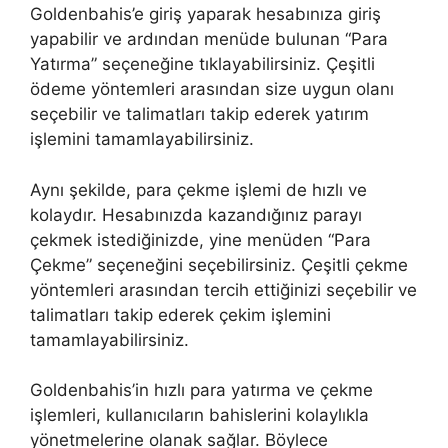
Goldenbahis’e giriş yaparak hesabınıza giriş
yapabilir ve ardından menüde bulunan “Para
Yatırma” seçeneğine tıklayabilirsiniz. Çeşitli
ödeme yöntemleri arasından size uygun olanı
seçebilir ve talimatları takip ederek yatırım
işlemini tamamlayabilirsiniz.
Aynı şekilde, para çekme işlemi de hızlı ve
kolaydır. Hesabınızda kazandığınız parayı
çekmek istediğinizde, yine menüden “Para
Çekme” seçeneğini seçebilirsiniz. Çeşitli çekme
yöntemleri arasından tercih ettiğinizi seçebilir ve
talimatları takip ederek çekim işlemini
tamamlayabilirsiniz.
Goldenbahis’in hızlı para yatırma ve çekme
işlemleri, kullanıcıların bahislerini kolaylıkla
yönetmelerine olanak sağlar. Böylece