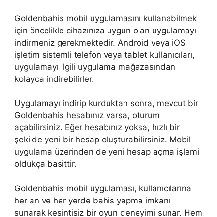
Goldenbahis mobil uygulamasını kullanabilmek
için öncelikle cihazınıza uygun olan uygulamayı
indirmeniz gerekmektedir. Android veya iOS
işletim sistemli telefon veya tablet kullanıcıları,
uygulamayı ilgili uygulama mağazasından
kolayca indirebilirler.
Uygulamayı indirip kurduktan sonra, mevcut bir
Goldenbahis hesabınız varsa, oturum
açabilirsiniz. Eğer hesabınız yoksa, hızlı bir
şekilde yeni bir hesap oluşturabilirsiniz. Mobil
uygulama üzerinden de yeni hesap açma işlemi
oldukça basittir.
Goldenbahis mobil uygulaması, kullanıcılarına
her an ve her yerde bahis yapma imkanı
sunarak kesintisiz bir oyun deneyimi sunar. Hem