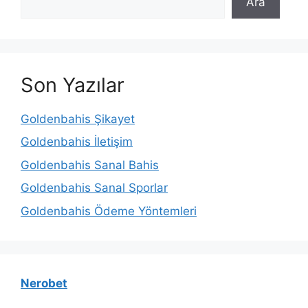
Ara
Son Yazılar
Goldenbahis Şikayet
Goldenbahis İletişim
Goldenbahis Sanal Bahis
Goldenbahis Sanal Sporlar
Goldenbahis Ödeme Yöntemleri
Nerobet