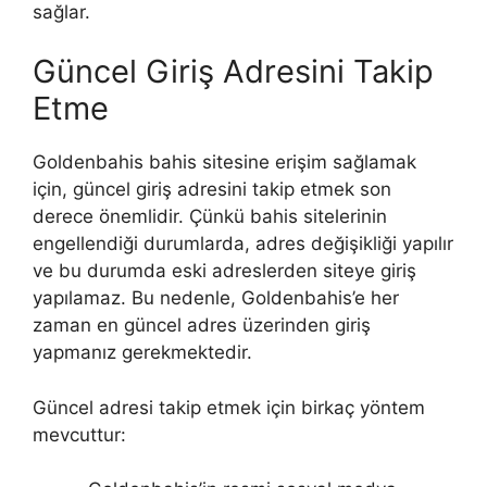
sağlar.
Güncel Giriş Adresini Takip
Etme
Goldenbahis bahis sitesine erişim sağlamak
için, güncel giriş adresini takip etmek son
derece önemlidir. Çünkü bahis sitelerinin
engellendiği durumlarda, adres değişikliği yapılır
ve bu durumda eski adreslerden siteye giriş
yapılamaz. Bu nedenle, Goldenbahis’e her
zaman en güncel adres üzerinden giriş
yapmanız gerekmektedir.
Güncel adresi takip etmek için birkaç yöntem
mevcuttur: