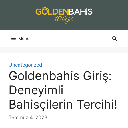
İçeriğe
atla
Menü
Uncategorized
Goldenbahis Giriş:
Deneyimli
Bahisçilerin Tercihi!
Temmuz 4, 2023